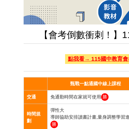
【會考倒數衝刺！】1
點我看→ 115國中教育
甄戰一點通國中線上課程
交通
免通勤時間在家就可使用
勝
彈性大
時間規
導師協助安排讀書計畫,量身調整學習
劃
勝