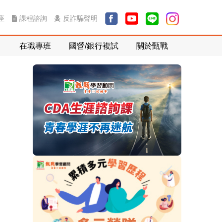
課程諮詢
反詐騙聲明
座
在職專班
國營/銀行複試
關於甄戰