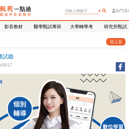
熱門講
影音教材
醫學甄試專班
大學轉學考
研究所甄試
回上頁
費試聽
05/17