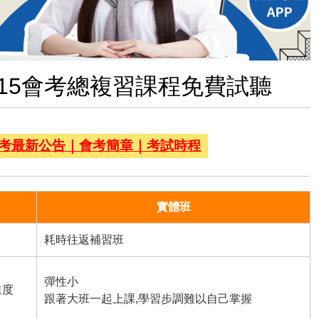
15會考總複習課程免費試聽
會考最新公告｜會考簡章｜考試時程
實體班
耗時往返補習班
彈性小
進度
跟著大班一起上課,學習步調難以自己掌握