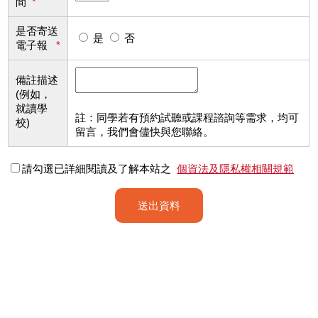
間
*
是否寄送
是
否
電子報
*
備註描述
(例如，
就讀學
註：同學若有預約試聽或課程諮詢等需求，均可
校)
留言，我們會儘快與您聯絡。
請勾選已詳細閱讀及了解本站之
個資法及隱私權相關規範
送出資料